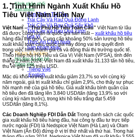
Kênh phân phối
1. Tình Hình Ngành Xuất Khẩu Hồ
Sản phẩm
Tiêu Việt Nam Hiện Nay
Sản Phẩm Từ Dừa
Trái Cây Và Rau Quả Đông Lạnh
Trái Cây Và Rau Quả Sấy Khô
Việt Nam – “Thủ Phủ Hồ Tiêu Toàn Cầu”
Việt Nam từ lâu
Trái Cây Và Rau Quả Tươi
đã được công nhận là quốc gia sản xuất –
xuất khẩu hồ tiêu
Gia Vị
hàng đầu thế giới. Cung cấp khoảng 50% sản lượng hồ tiêu
Thức Ăn Chăn Nuôi
xuất khẩu toàn cầu, quốc gia này đóng vai trò quyết định
Sản phẩm khác
trong việc hình thành giá cả và động thái thị trường quốc tế.
Tin tức & Sự kiện
Theo Hiệp hội Hồ Tiêu và Gia Vị Việt Nam (VPSA), tính đến
Hỏi đáp & Liên hệ
tháng 2 năm 2024, Việt Nam đã xuất khẩu 31.133 tấn hồ tiêu,
Tiếng Việt
thu về gần 125 triệu USD.
Tiếng Việt
English
Mặc dù khối lượng xuất khẩu giảm 23,7% so với cùng kỳ
năm ngoái, giá trị xuất khẩu chỉ giảm 2,9%, cho thấy sự phục
hồi mạnh mẽ của giá hồ tiêu. Giá xuất khẩu bình quân của
hồ tiêu đen đã tăng lên 3.840 USD/tấn (tăng 13,9% so với
cùng kỳ năm trước), trong khi hồ tiêu trắng đạt 5.459
USD/tấn (tăng 8,1%).
Các Doanh Nghiệp FDI Dẫn Dắt
Trong danh sách các quốc
gia xuất khẩu hồ tiêu hàng đầu, hai công ty đầu tư trực tiếp
nước ngoài (FDI) là Nedspice Việt Nam (Hà Lan) và Olam
Việt Nam (Ấn Độ) đứng ở vị trí thứ nhất và thứ hai. Trong hai
tháng đầu năm 2024, Nedspice Việt Nam đã xuất khẩu 3.555