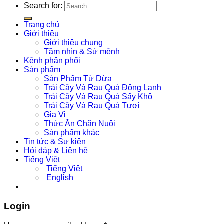
Search for:
Trang chủ
Giới thiệu
Giới thiệu chung
Tầm nhìn & Sứ mệnh
Kênh phân phối
Sản phẩm
Sản Phẩm Từ Dừa
Trái Cây Và Rau Quả Đông Lạnh
Trái Cây Và Rau Quả Sấy Khô
Trái Cây Và Rau Quả Tươi
Gia Vị
Thức Ăn Chăn Nuôi
Sản phẩm khác
Tin tức & Sự kiện
Hỏi đáp & Liên hệ
Tiếng Việt
Tiếng Việt
English
Login