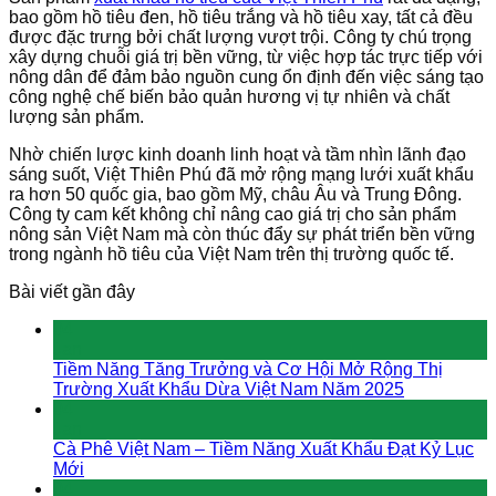
bao gồm hồ tiêu đen, hồ tiêu trắng và hồ tiêu xay, tất cả đều
được đặc trưng bởi chất lượng vượt trội. Công ty chú trọng
xây dựng chuỗi giá trị bền vững, từ việc hợp tác trực tiếp với
nông dân để đảm bảo nguồn cung ổn định đến việc sáng tạo
công nghệ chế biến bảo quản hương vị tự nhiên và chất
lượng sản phẩm.
Nhờ chiến lược kinh doanh linh hoạt và tầm nhìn lãnh đạo
sáng suốt, Việt Thiên Phú đã mở rộng mạng lưới xuất khẩu
ra hơn 50 quốc gia, bao gồm Mỹ, châu Âu và Trung Đông.
Công ty cam kết không chỉ nâng cao giá trị cho sản phẩm
nông sản Việt Nam mà còn thúc đẩy sự phát triển bền vững
trong ngành hồ tiêu của Việt Nam trên thị trường quốc tế.
Bài viết gần đây
04
Jan
Tiềm Năng Tăng Trưởng và Cơ Hội Mở Rộng Thị
Trường Xuất Khẩu Dừa Việt Nam Năm 2025
04
Jan
Cà Phê Việt Nam – Tiềm Năng Xuất Khẩu Đạt Kỷ Lục
Mới
04