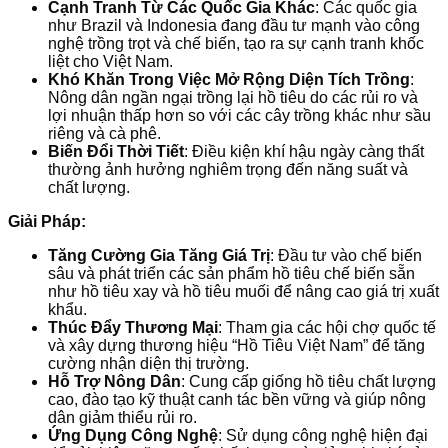
Cạnh Tranh Từ Các Quốc Gia Khác
: Các quốc gia
như Brazil và Indonesia đang đầu tư mạnh vào công
nghệ trồng trọt và chế biến, tạo ra sự cạnh tranh khốc
liệt cho Việt Nam.
Khó Khăn Trong Việc Mở Rộng Diện Tích Trồng
:
Nông dân ngần ngại trồng lại hồ tiêu do các rủi ro và
lợi nhuận thấp hơn so với các cây trồng khác như sầu
riêng và cà phê.
Biến Đổi Thời Tiết
: Điều kiện khí hậu ngày càng thất
thường ảnh hưởng nghiêm trọng đến năng suất và
chất lượng.
Giải Pháp:
Tăng Cường Gia Tăng Giá Trị
: Đầu tư vào chế biến
sâu và phát triển các sản phẩm hồ tiêu chế biến sẵn
như hồ tiêu xay và hồ tiêu muối để nâng cao giá trị xuất
khẩu.
Thúc Đẩy Thương Mại
: Tham gia các hội chợ quốc tế
và xây dựng thương hiệu “Hồ Tiêu Việt Nam” để tăng
cường nhận diện thị trường.
Hỗ Trợ Nông Dân
: Cung cấp giống hồ tiêu chất lượng
cao, đào tạo kỹ thuật canh tác bền vững và giúp nông
dân giảm thiểu rủi ro.
Ứng Dụng Công Nghệ
: Sử dụng công nghệ hiện đại