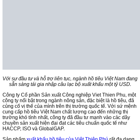
Với sự đầu tư và hỗ trợ liên tục, ngành hồ tiêu Việt Nam đang
sẵn sàng tái gia nhập câu lạc bộ xuất khẩu một tỷ USD.
Công ty Cổ phần Sản xuất Công nghiệp Viet Thien Phu, một
công ty nổi bật trong ngành nông sản, đặc biệt là hồ tiêu, đã
củng cố vị thế của mình trên thị trường quốc tế. Với sứ mệnh
cung cấp hồ tiêu Việt Nam chất lượng cao đến những thị
trường khó tính nhất, công ty đã đầu tư mạnh vào các dây
chuyền sản xuất hiện đại đạt các tiêu chuẩn quốc tế như
HACCP, ISO và GlobalGAP.
Sản phẩm
xuất khẩu hồ tiêu của Việt Thiên Phú
rất đa dạng,