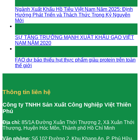
Jan
Ngành Xuất Khẩu Hồ Tiêu Việt Nam Năm 2025: Định
Hướng Phát Triển và Thách Thức Trong Kỷ Nguyên
Mới
18
Aug
SỰ TĂNG TRƯỞNG MẠNH XUẤT KHẨU GẠO VIỆT
NAM NĂM 2020
14
Aug
FAO dự báo thiếu hụt thực phẩm giàu protein trên toàn
thế giới
Thông tin liên hệ
Công ty TNHH Sản Xuất Công Nghiệp Việt Thiên
Phú
Địa chỉ:
85/1A Đường Xuân Thới Thượng 2, Xã Xuân Thới
Thượng, Huyện Hóc Môn, Thành phố Hồ Chí Minh
Văn phòng:
Số 102 Đường 2, Khu Khang An, P. Phú Hữu,