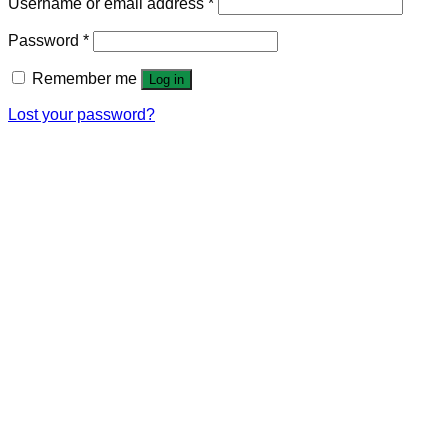
Username or email address
*
Password
*
Remember me
Log in
Lost your password?