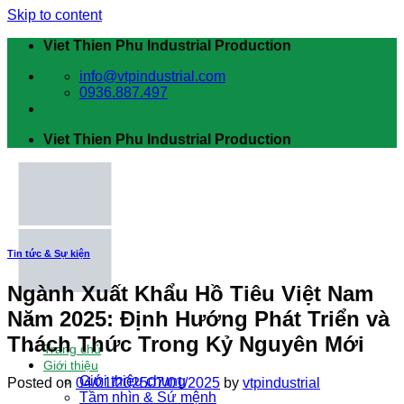
Skip to content
Viet Thien Phu Industrial Production
info@vtpindustrial.com
0936.887.497
Viet Thien Phu Industrial Production
Tin tức & Sự kiện
Ngành Xuất Khẩu Hồ Tiêu Việt Nam
Năm 2025: Định Hướng Phát Triển và
Thách Thức Trong Kỷ Nguyên Mới
Trang chủ
Giới thiệu
Giới thiệu chung
Posted on
04/01/2025
07/01/2025
by
vtpindustrial
Tầm nhìn & Sứ mệnh