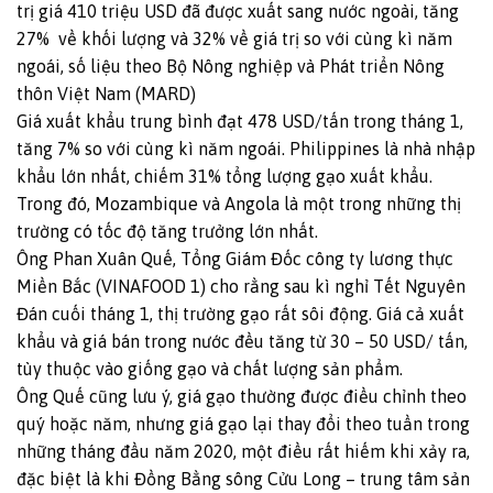
trị giá 410 triệu USD đã được xuất sang nước ngoài, tăng
27% về khối lượng và 32% về giá trị so với cùng kì năm
ngoái, số liệu theo Bộ Nông nghiệp và Phát triển Nông
thôn Việt Nam (MARD)
Giá xuất khẩu trung bình đạt 478 USD/tấn trong tháng 1,
tăng 7% so với cùng kì năm ngoái. Philippines là nhà nhập
khẩu lớn nhất, chiếm 31% tổng lượng gạo xuất khẩu.
Trong đó, Mozambique và Angola là một trong những thị
trường có tốc độ tăng trưởng lớn nhất.
Ông Phan Xuân Quế, Tổng Giám Đốc công ty lương thực
Miền Bắc (VINAFOOD 1) cho rằng sau kì nghỉ Tết Nguyên
Đán cuối tháng 1, thị trường gạo rất sôi động. Giá cả xuất
khẩu và giá bán trong nước đều tăng từ 30 – 50 USD/ tấn,
tùy thuộc vào giống gạo và chất lượng sản phẩm.
Ông Quế cũng lưu ý, giá gạo thường được điều chỉnh theo
quý hoặc năm, nhưng giá gạo lại thay đổi theo tuần trong
những tháng đầu năm 2020, một điều rất hiếm khi xảy ra,
đặc biệt là khi Đồng Bằng sông Cửu Long – trung tâm sản