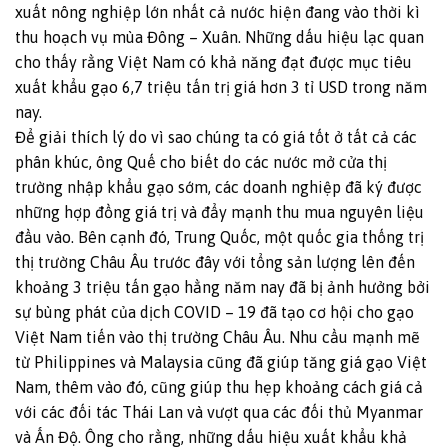
xuất nông nghiệp lớn nhất cả nước hiện đang vào thời kì
thu hoạch vụ mùa Đông – Xuân. Những dấu hiệu lạc quan
cho thấy rằng Việt Nam có khả năng đạt được mục tiêu
xuất khẩu gạo 6,7 triệu tấn trị giá hơn 3 tỉ USD trong năm
nay.
Để giải thích lý do vì sao chúng ta có giá tốt ở tất cả các
phân khúc, ông Quế cho biết do các nước mở cửa thị
trường nhập khẩu gạo sớm, các doanh nghiệp đã ký được
những hợp đồng giá trị và đẩy mạnh thu mua nguyên liệu
đầu vào. Bên cạnh đó, Trung Quốc, một quốc gia thống trị
thị trường Châu Âu trước đây với tổng sản lượng lên đến
khoảng 3 triệu tấn gạo hằng năm nay đã bị ảnh hưởng bởi
sự bùng phát của dịch COVID – 19 đã tạo cơ hội cho gạo
Việt Nam tiến vào thị trường Châu Âu. Nhu cầu mạnh mẽ
từ Philippines và Malaysia cũng đã giúp tăng giá gạo Việt
Nam, thêm vào đó, cũng giúp thu hẹp khoảng cách giá cả
với các đối tác Thái Lan và vượt qua các đối thủ Myanmar
và Ấn Độ. Ông cho rằng, những dấu hiệu xuất khẩu khả