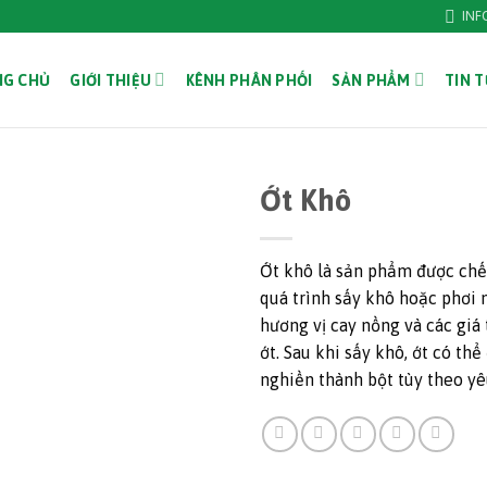
INF
NG CHỦ
GIỚI THIỆU
KÊNH PHÂN PHỐI
SẢN PHẨM
TIN T
Ớt Khô
Ớt khô là sản phẩm được chế 
quá trình sấy khô hoặc phơi n
hương vị cay nồng và các giá 
ớt. Sau khi sấy khô, ớt có th
nghiền thành bột tùy theo yê