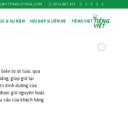
O@VTPINDUSTRIAL.COM
0936.887.497
ỨC & SỰ KIỆN
HỎI ĐÁP & LIÊN HỆ
TIẾNG VIỆT
biến từ ớt tươi, qua
ắng, giúp giữ lại
trị dinh dưỡng của
ể được giữ nguyên hoặc
u cầu của khách hàng.