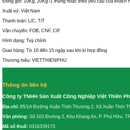
Đóng gói: 10Kg, 20Kg /1 thùng hoặc theo yêu cầu của khách 
Xuất xứ: Việt Nam
Thanh toán: L/C, T/T
Vận chuyển: FOB, CNF, CIF
Hình dạng: Tuỳ chỉnh
Giao hàng: Từ 10 đến 15 ngày sau khi kí hợp đồng
Thương hiệu: VIETTHIENPHU
Thông tin liên hệ
Công ty TNHH Sản Xuất Công Nghiệp Việt Thiên P
Địa chỉ:
85/1A Đường Xuân Thới Thượng 2, Xã Xuân Thới T
Văn phòng:
Số 102 Đường 2, Khu Khang An, P. Phú Hữu, T
Mã số thuế:
0316339173