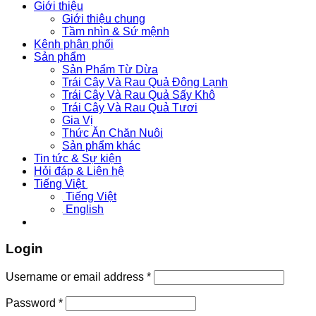
Giới thiệu
Giới thiệu chung
Tầm nhìn & Sứ mệnh
Kênh phân phối
Sản phẩm
Sản Phẩm Từ Dừa
Trái Cây Và Rau Quả Đông Lạnh
Trái Cây Và Rau Quả Sấy Khô
Trái Cây Và Rau Quả Tươi
Gia Vị
Thức Ăn Chăn Nuôi
Sản phẩm khác
Tin tức & Sự kiện
Hỏi đáp & Liên hệ
Tiếng Việt
Tiếng Việt
English
Login
Username or email address
*
Password
*