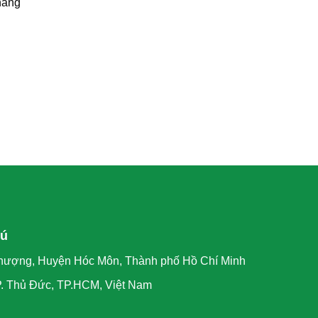
hàng
hú
hượng, Huyện Hóc Môn, Thành phố Hồ Chí Minh
P. Thủ Đức, TP.HCM, Việt Nam