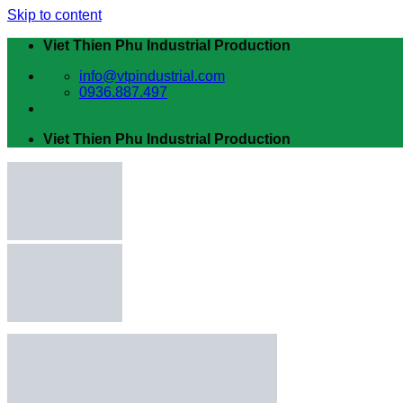
Skip to content
Viet Thien Phu Industrial Production
info@vtpindustrial.com
0936.887.497
Viet Thien Phu Industrial Production
Trang chủ
Giới thiệu