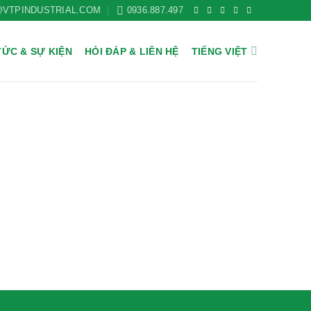
@VTPINDUSTRIAL.COM
0936.887.497
TỨC & SỰ KIỆN
HỎI ĐÁP & LIÊN HỆ
TIẾNG VIỆT